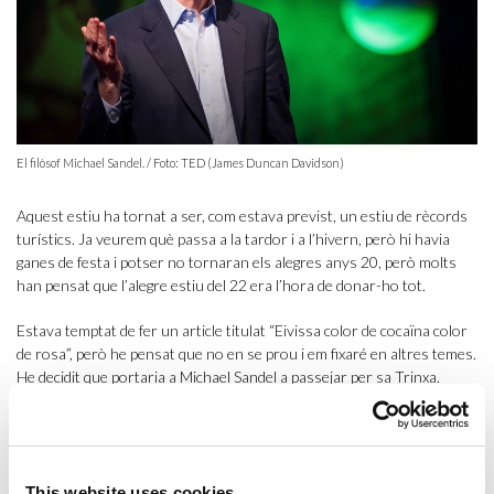
El filòsof Michael Sandel. / Foto: TED (James Duncan Davidson)
Aquest estiu ha tornat a ser, com estava previst, un estiu de rècords
turístics. Ja veurem què passa a la tardor i a l’hivern, però hi havia
ganes de festa i potser no tornaran els alegres anys 20, però molts
han pensat que l’alegre estiu del 22 era l’hora de donar-ho tot.
Estava temptat de fer un article titulat “Eivissa color de cocaïna color
de rosa”, però he pensat que no en se prou i em fixaré en altres temes.
He decidit que portaria a Michael Sandel a passejar per sa Trinxa.
Michael Sandel és un filòsof, professor de la Universitat de Harvard i
un dels màxims especialistes mundials en la teoria de la justícia. Sandel
va publicar fa uns anys un llibre molt influent,
What Money Can’t Buy
,
sobre els límits morals dels mercats, en el que desenvolupa algunes
This website uses cookies