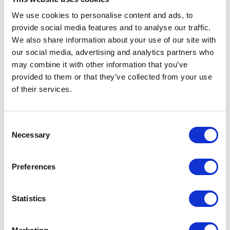
idees tan polèmiques com interessants.
We use cookies to personalise content and ads, to
provide social media features and to analyse our traffic.
Està clar que els mercats són la millor manera que hem descobert els
We also share information about your use of our site with
humans per produir i distribuir la major part de béns i serveis. Però
our social media, advertising and analytics partners who
els mercats no funcionen sempre bé…
may combine it with other information that you’ve
provided to them or that they’ve collected from your use
of their services.
Continua llegint →
Consent
Necessary
JOAN RIBAS
Selection
Director of Studies at Bachelor’s Degree in
International Business and Marketing (GNMI)
Preferences
Statistics
#CLIPPING
SHARE IT: