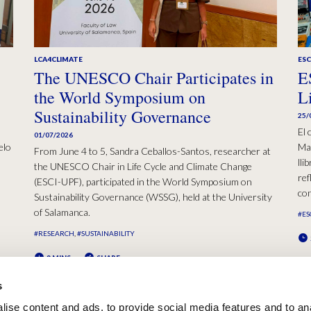
LCA4CLIMATE
ESC
The UNESCO Chair Participates in
E
the World Symposium on
L
Sustainability Governance
25/
El 
01/07/2026
elo
Mad
From June 4 to 5, Sandra Ceballos-Santos, researcher at
lli
the UNESCO Chair in Life Cycle and Climate Change
ref
(ESCI-UPF), participated in the World Symposium on
con
Sustainability Governance (WSSG), held at the University
of Salamanca.
#ES
#RESEARCH
#SUSTAINABILITY
2 MINS
SHARE
s
ise content and ads, to provide social media features and to an