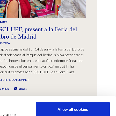
I-UPF
SCI-UPF, present a la Feria del
ibro de Madrid
06/2026
cap de setmana del 13 i 14 de juny, a la Feria del Libro de
rid celebrada al Parque del Retiro, s’hi va presentar el
bre “La innovación en la educación contemporánea: una
lexión desde el pensamiento crítico”, en què hi ha
tribuït el professor d’ESCI-UPF Joan Pere Plaza.
CI-UPF
#JEAN MONNET
2 MINS
SHARE
Allow all cookies
alyse our