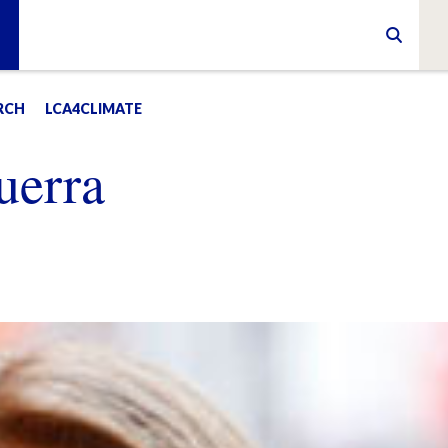
RCH
LCA4CLIMATE
uerra