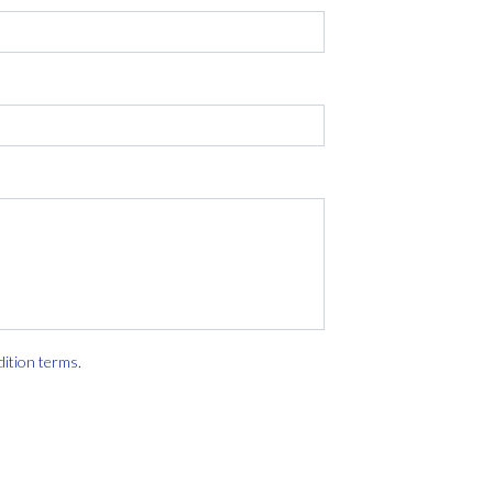
dition terms
.