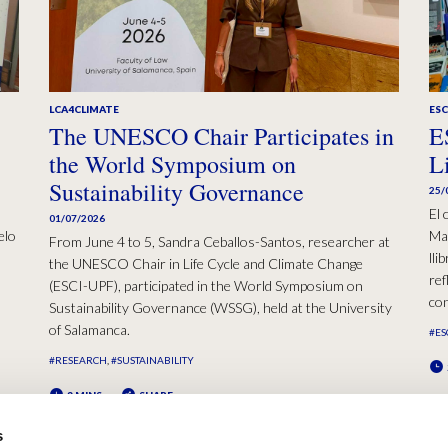
LCA4CLIMATE
ESC
The UNESCO Chair Participates in
E
the World Symposium on
L
Sustainability Governance
25/
El 
01/07/2026
elo
Mad
From June 4 to 5, Sandra Ceballos-Santos, researcher at
lli
the UNESCO Chair in Life Cycle and Climate Change
ref
(ESCI-UPF), participated in the World Symposium on
con
Sustainability Governance (WSSG), held at the University
of Salamanca.
#ES
#RESEARCH
#SUSTAINABILITY
2 MINS
SHARE
s