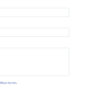
dition terms
.