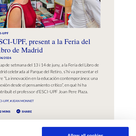
I-UPF
SCI-UPF, present a la Feria del
ibro de Madrid
06/2026
cap de setmana del 13 i 14 de juny, a la Feria del Libro de
rid celebrada al Parque del Retiro, s’hi va presentar el
bre “La innovación en la educación contemporánea: una
lexión desde el pensamiento crítico”, en què hi ha
tribuït el professor d’ESCI-UPF Joan Pere Plaza.
CI-UPF
#JEAN MONNET
2 MINS
SHARE
Allow all cookies