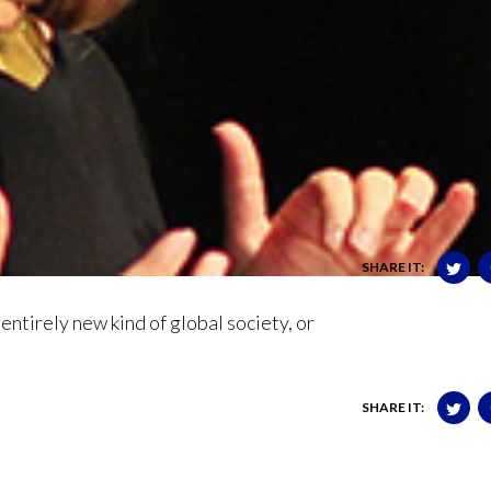
SHARE IT:
entirely new kind of global society, or
SHARE IT: