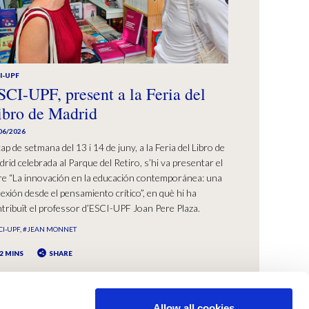
I-UPF
SCI-UPF, present a la Feria del
ibro de Madrid
06/2026
cap de setmana del 13 i 14 de juny, a la Feria del Libro de
rid celebrada al Parque del Retiro, s’hi va presentar el
bre “La innovación en la educación contemporánea: una
lexión desde el pensamiento crítico”, en què hi ha
tribuït el professor d’ESCI-UPF Joan Pere Plaza.
CI-UPF
#JEAN MONNET
2 MINS
SHARE
Allow all cookies