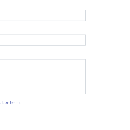
dition terms
.