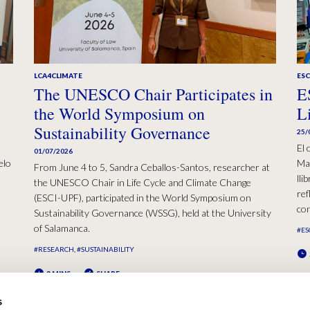
LCA4CLIMATE
ESC
The UNESCO Chair Participates in
E
the World Symposium on
L
Sustainability Governance
25/
El 
01/07/2026
elo
Mad
From June 4 to 5, Sandra Ceballos-Santos, researcher at
lli
the UNESCO Chair in Life Cycle and Climate Change
ref
(ESCI-UPF), participated in the World Symposium on
con
Sustainability Governance (WSSG), held at the University
of Salamanca.
#ES
#RESEARCH
#SUSTAINABILITY
2 MINS
SHARE
s