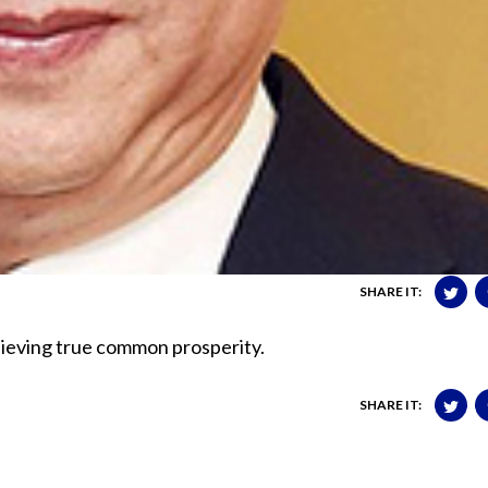
SHARE IT:
chieving true common prosperity.
SHARE IT: