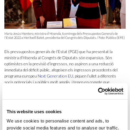
María Jesús Montero, ministra d'Hisenda, fa entrega dels Pressupostos Generals de
l'Estat 2022 a Meritxell Batet, presidenta del Congrés dels Diputats. / Foto: Público (EFE)
Els pressupostos generals de l’Estat (PGE) que ha presentat la
ministra d’Hisenda al Congrés de Diputats són expansius. Són
optimistes en la previsió d’ingressos, no aspiren a una reducció
immediata del dèficit públic, afegeixen els ingressos procedents del
programa europeu
Next Generation EU
, piquen l’ullet a diferents
socis potencials i a públics molt amplis, i tenen en compte que
probablement s’hauran de prorrogar i hauran de durar dos anys.
Les crítiques dels partits de la dreta espanyola se centren en les dues
primeres apreciacions: optimisme d’ingressos i poca pressa en la
This website uses cookies
reducció del dèficit. Tanmateix, és més que probable que fessin el
mateix si governessin ara.
We use cookies to personalise content and ads, to
provide social media features and to analyse our traffic.