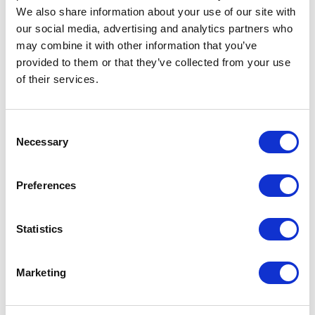
We also share information about your use of our site with
our social media, advertising and analytics partners who
Continua llegint →
may combine it with other information that you’ve
provided to them or that they’ve collected from your use
of their services.
ALBERT CARRERAS
Director of ESCI-UPF
Professor of History and Economic Institutions at the
Consent
UPF
Necessary
Selection
Preferences
#CLIPPING
SHARE IT:
Statistics
Marketing
LEAVE A MESSAGE