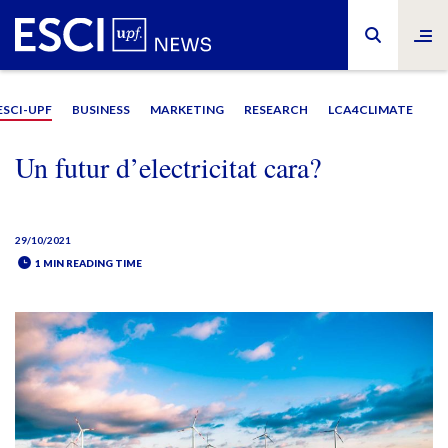
ESCI-UPF
BUSINESS
MARKETING
RESEARCH
LCA4CLIMATE
Un futur d’electricitat cara?
29/10/2021
1 MIN READING TIME