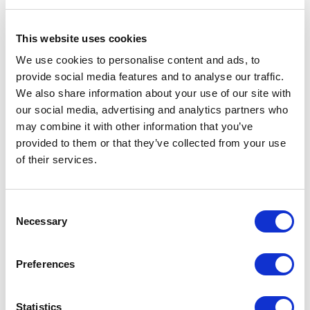
la primera crisi del gas natural.
L’evident necessitat que tenen els països europeus del gas natural rus
This website uses cookies
i algerià promou que la restricció d’oferta inicial per part dels
We use cookies to personalise content and ads, to
exportadors es vagi transformant en una estratègia més calculada de
provide social media features and to analyse our traffic.
maximització del preu exigit. Tal com anem, si els electorats nacionals
no suporten pagar més cara l’energia consumida però, alhora, com a
We also share information about your use of our site with
consumidors no volen prescindir d’aquesta energia, ens enfrontem a
our social media, advertising and analytics partners who
una contradicció en què dominarà la voluntat de garantir els
may combine it with other information that you’ve
subministraments.
provided to them or that they’ve collected from your use
of their services.
Continua llegint →
Consent
Necessary
Selection
ALBERT CARRERAS
Preferences
Director of ESCI-UPF
Professor of History and Economic Institutions at the
UPF
Statistics