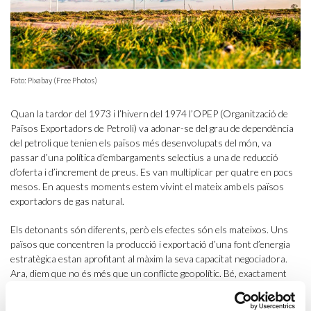
Foto: Pixabay (Free Photos)
Quan la tardor del 1973 i l’hivern del 1974 l’OPEP (Organització de
Països Exportadors de Petroli) va adonar-se del grau de dependència
del petroli que tenien els països més desenvolupats del món, va
passar d’una política d’embargaments selectius a una de reducció
d’oferta i d’increment de preus. Es van multiplicar per quatre en pocs
mesos. En aquests moments estem vivint el mateix amb els països
exportadors de gas natural.
Els detonants són diferents, però els efectes són els mateixos. Uns
països que concentren la producció i exportació d’una font d’energia
estratègica estan aprofitant al màxim la seva capacitat negociadora.
Ara, diem que no és més que un conflicte geopolític. Bé, exactament
com va passar amb la primera crisi del petroli, que no era més que un
conflicte geopolític (l’anomenada guerra del Yom Kippur). Estem vivint