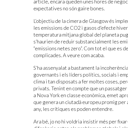
article, encara queden unes hores de negoci
expectatives no són gaire bones.
L’objectiu de la cimera de Glasgow és imple
les emissions de CO2 i gasos d’efecte hiver
temperatura mitjana global del planeta pugi
s’haurien de reduir substancialment les emis
“emissions netes zero”. Com tot el que es de
complicades. A veure com acaba.
S’ha assenyalat a bastament la incoherència
governants i els líders polítics, socials i e
clima i tan disposats a fer moltes coses, pe
privats. Tenint en compte que un passatger 
a Nova York en classe econòmica, emet apro
que genera un ciutadà europeu promig per a 
any, les crítiques es poden entendre.
Ara bé, jo no hi voldria insistir més per fix