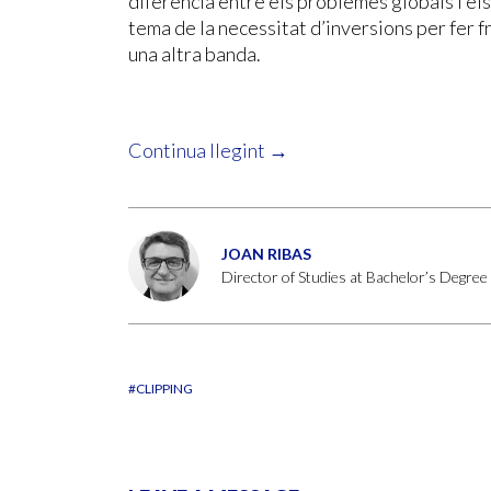
diferència entre els problemes globals i els
tema de la necessitat d’inversions per fer fr
una altra banda.
Continua llegint →
JOAN RIBAS
Director of Studies at Bachelor’s Degre
#CLIPPING