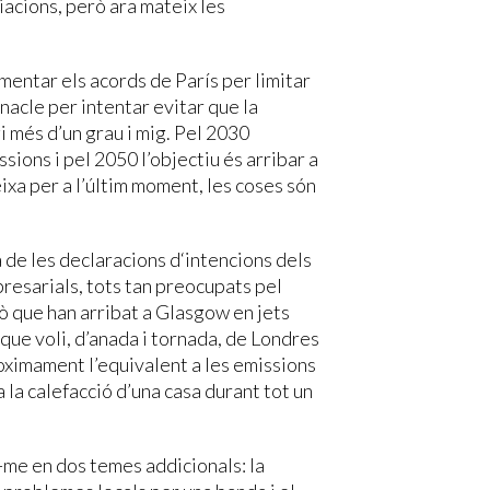
acions, però ara mateix les
mentar els acords de París per limitar
nacle per intentar evitar que la
 més d’un grau i mig. Pel 2030
sions i pel 2050 l’objectiu és arribar a
ixa per a l’últim moment, les coses són
 de les declaracions d‘intencions dels
mpresarials, tots tan preocupats pel
rò que han arribat a Glasgow en jets
que voli, d’anada i tornada, de Londres
ximament l’equivalent a les emissions
la calefacció d’una casa durant tot un
ar-me en dos temes addicionals: la