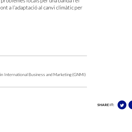
 problemes locals per una banda i el
ont a l’adaptació al canvi climàtic per
e in International Business and Marketing (GNMI)
SHARE IT: