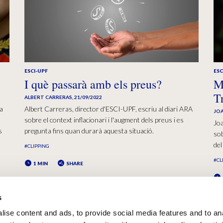
ESCI-UPF
ESC
I què passarà amb els preus?
M
T
ALBERT CARRERAS
,
21/09/2022
za
Albert Carreras, director d'ESCI-UPF, escriu al diari ARA
JOA
sobre el context inflacionari i l'augment dels preus i es
Joa
s
pregunta fins quan durarà aquesta situació.
sob
del
#CLIPPING
#CL
1 MIN
SHARE
s
ise content and ads, to provide social media features and to an