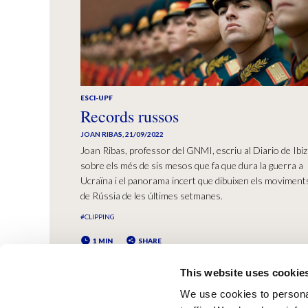
ESCI-UPF
Records russos
JOAN RIBAS
,
21/09/2022
Joan Ribas, professor del GNMI, escriu al Diario de Ibi
sobre els més de sis mesos que fa que dura la guerra a
Ucraïna i el panorama incert que dibuixen els moviment
de Rússia de les últimes setmanes.
#CLIPPING
1 MIN
SHARE
This website uses cookie
We use cookies to personal