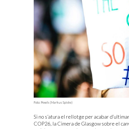
Foto: Pexels (Markus Spiske)
Si no s’atura el rellotge per acabar d’ultim
COP26, la Cimera de Glasgow sobre el canv