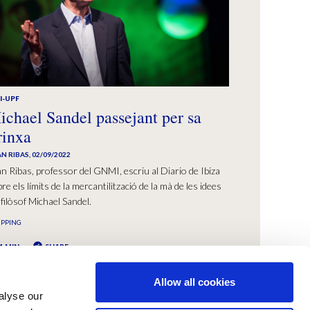
I-UPF
ichael Sandel passejant per sa
rinxa
N RIBAS
,
02/09/2022
n Ribas, professor del GNMI, escriu al Diario de Ibiza
re els límits de la mercantilització de la mà de les idees
 filòsof Michael Sandel.
IPPING
1 MIN
SHARE
Allow all cookies
alyse our