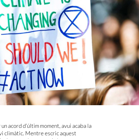
ar un acord d’últim moment, avui acaba la
i climàtic. Mentre escric aquest