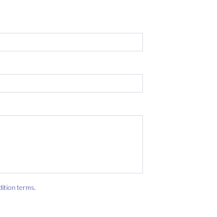
dition terms
.