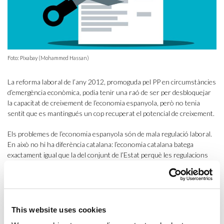
Foto: Pixabay (Mohammed Hassan)
La reforma laboral de l’any 2012, promoguda pel PP en circumstàncies
d’emergència econòmica, podia tenir una raó de ser per desbloquejar
la capacitat de creixement de l’economia espanyola, però no tenia
sentit que es mantingués un cop recuperat el potencial de creixement.
Els problemes de l’economia espanyola són de mala regulació laboral.
En això no hi ha diferència catalana: l’economia catalana batega
exactament igual que la del conjunt de l’Estat perquè les regulacions
laborals són molt fortes i són idèntiques per a totes les parts de
l’Estat –són competència exclusiva seva–.
Tots els estudis fets des de fora no paren de subratllar la mala qualitat
de la regulació laboral espanyola, que es concreta en taxes d’atur
This website uses cookies
estructuralment molt elevades, taxes de temporalitat anormalment