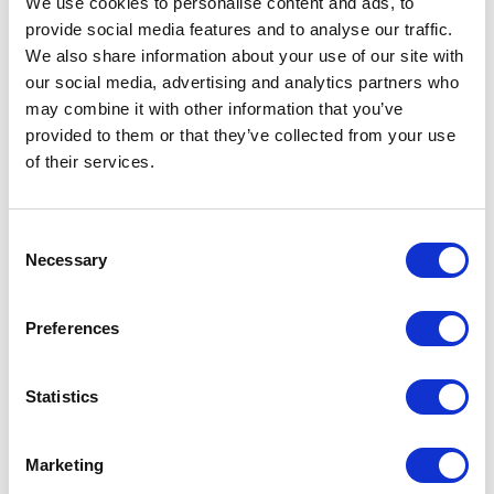
We use cookies to personalise content and ads, to
altes i una dualitat laboral (diferents condicions i regulacions) molt
provide social media features and to analyse our traffic.
marcada en funció de l’edat.
We also share information about your use of our site with
our social media, advertising and analytics partners who
may combine it with other information that you’ve
Continua llegint →
provided to them or that they’ve collected from your use
of their services.
ALBERT CARRERAS
Director of ESCI-UPF
Consent
Professor of History and Economic Institutions at the
Necessary
Selection
UPF
Preferences
#CLIPPING
Statistics
SHARE IT:
Marketing