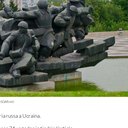
theSOARnet)
ria russa a Ucraïna.