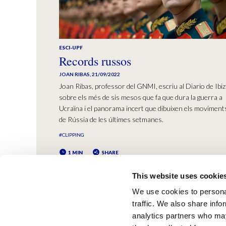
ESCI-UPF
Records russos
JOAN RIBAS
,
21/09/2022
Joan Ribas, professor del GNMI, escriu al Diario de Ibi
sobre els més de sis mesos que fa que dura la guerra a
Ucraïna i el panorama incert que dibuixen els moviment
de Rússia de les últimes setmanes.
#CLIPPING
1 MIN
SHARE
This website uses cookie
We use cookies to personal
traffic. We also share info
analytics partners who may