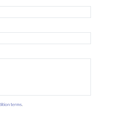
dition terms
.