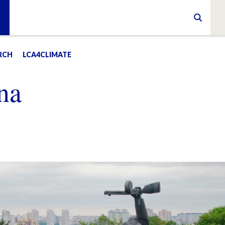
RCH
LCA4CLIMATE
na