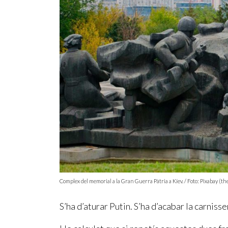
Complex del memorial a la Gran Guerra Pàtria a Kíev. / Foto: Pixabay (
S’ha d’aturar Putin. S’ha d’acabar la carnisse