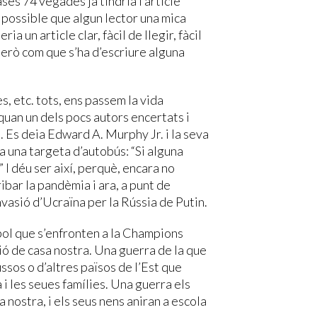
ses 74 vegades ja tindria l’article
s possible que algun lector una mica
a un article clar, fàcil de llegir, fàcil
Però com que s’ha d’escriure alguna
es, etc. tots, ens passem la vida
 quan un dels pocs autors encertats i
. Es deia Edward A. Murphy Jr. i la seva
a una targeta d’autobús: “Si alguna
 I déu ser així, perquè, encara no
ribar la pandèmia i ara, a punt de
nvasió d’Ucraïna per la Rússia de Putin.
ol que s’enfronten a la Champions
ió de casa nostra. Una guerra de la que
ssos o d’altres països de l’Est que
 i les seues famílies. Una guerra els
a nostra, i els seus nens aniran a escola