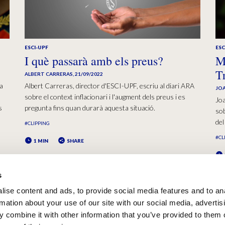
ESCI-UPF
ESC
I què passarà amb els preus?
M
T
ALBERT CARRERAS
,
21/09/2022
za
Albert Carreras, director d'ESCI-UPF, escriu al diari ARA
JOA
sobre el context inflacionari i l'augment dels preus i es
Joa
s
pregunta fins quan durarà aquesta situació.
sob
del
#CLIPPING
#CL
1 MIN
SHARE
s
ise content and ads, to provide social media features and to an
rmation about your use of our site with our social media, advertis
 combine it with other information that you’ve provided to them o