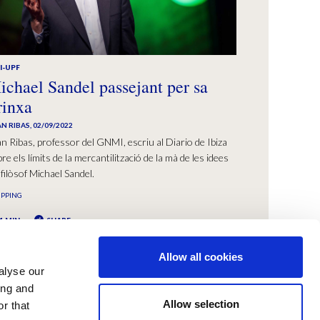
I-UPF
ichael Sandel passejant per sa
rinxa
N RIBAS
,
02/09/2022
n Ribas, professor del GNMI, escriu al Diario de Ibiza
re els límits de la mercantilització de la mà de les idees
 filòsof Michael Sandel.
IPPING
1 MIN
SHARE
Allow all cookies
alyse our
ing and
Allow selection
r that