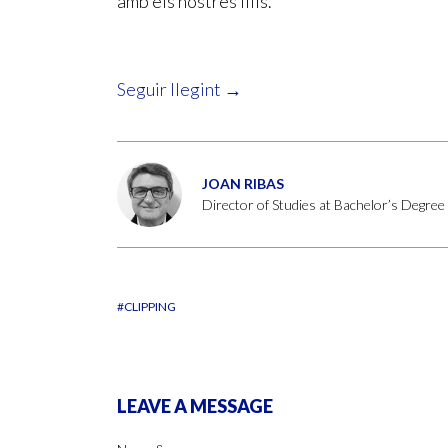
amb els nostres fills.
Seguir llegint →
JOAN RIBAS
Director of Studies at Bachelor’s Degre
#CLIPPING
LEAVE A MESSAGE